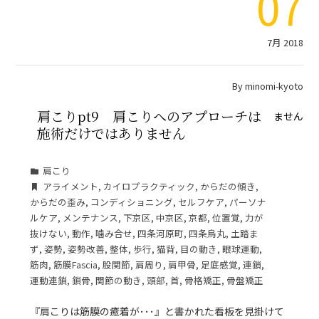
07
7月 2018
By
minomi-kyoto
肩こりpt9 肩こりへのアプローチは
施術だけではありません
肩こり
アライメント
,
カイロプラクティック
,
からだの傾き
,
からだの歪み
,
コンディショニング
,
セルフケア
,
パーソナ
ルケア
,
メンテナンス
,
下京区
,
中京区
,
京都
,
位置覚
,
力が
抜けない
,
動作
,
噛み合せ
,
四条河原町
,
四条烏丸
,
土踏ま
ず
,
姿勢
,
姿勢改善
,
整体
,
歩行
,
猫背
,
目の動き
,
眼球運動
,
筋肉
,
筋膜Fascia
,
股関節
,
肩周り
,
肩甲骨
,
足底感覚
,
連鎖
,
運動連鎖
,
鎖骨
,
関節の動き
,
頭部
,
首
,
骨格矯正
,
骨盤矯正
『肩こりは筋膜の癒着が･･･』と書かれた看板を見掛けて