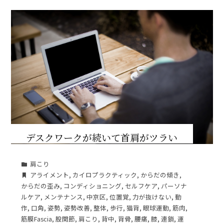
デスクワークが続いて首肩がツラい
肩こり
アライメント
,
カイロプラクティック
,
からだの傾き
,
からだの歪み
,
コンディショニング
,
セルフケア
,
パーソナ
ルケア
,
メンテナンス
,
中京区
,
位置覚
,
力が抜けない
,
動
作
,
口角
,
姿勢
,
姿勢改善
,
整体
,
歩行
,
猫背
,
眼球運動
,
筋肉
,
筋膜Fascia
,
股関節
,
肩こり
,
背中
,
背骨
,
腰痛
,
膝
,
連鎖
,
運