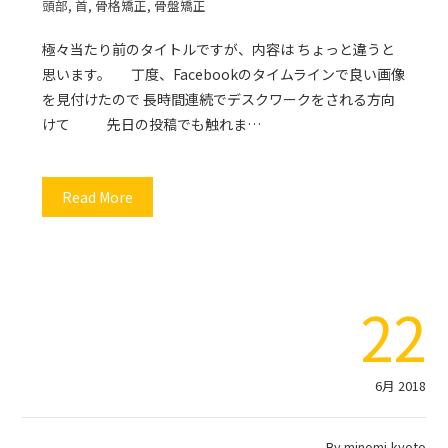
頭部
,
首
,
骨格矯正
,
骨盤矯正
極々当たり前のタイトルですが、内容は ちょっと違うと
思います。 丁度、Facebookのタイムラインで良い画像
を見付けたので 長時間連続でデスクワークをされる方向
けて 先日の投稿でも触れま…
Read More
22
6月 2018
By
minomi-kyoto