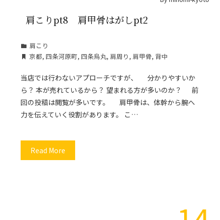
肩こりpt8 肩甲骨はがしpt2
肩こり
京都
,
四条河原町
,
四条烏丸
,
肩周り
,
肩甲骨
,
背中
当店では行わないアプローチですが、 分かりやすいか
ら？ 本が売れているから？ 望まれる方が多いのか？ 前
回の投稿は閲覧が多いです。 肩甲骨は、体幹から腕へ
力を伝えていく役割があります。 こ…
Read More
14