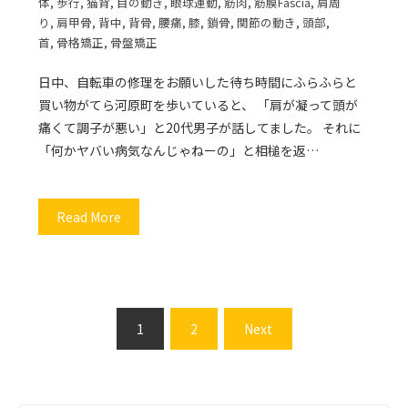
体
,
歩行
,
猫背
,
目の動き
,
眼球運動
,
筋肉
,
筋膜Fascia
,
肩周
り
,
肩甲骨
,
背中
,
背骨
,
腰痛
,
膝
,
鎖骨
,
関節の動き
,
頭部
,
首
,
骨格矯正
,
骨盤矯正
日中、自転車の修理をお願いした待ち時間にふらふらと
買い物がてら河原町を歩いていると、 「肩が凝って頭が
痛くて調子が悪い」と20代男子が話してました。 それに
「何かヤバい病気なんじゃねーの」と相槌を返…
Read More
投
1
2
Next
稿
の
ペ