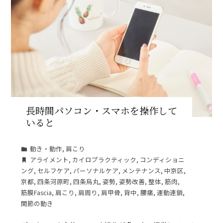
長時間パソコン・スマホを操作して
いると
動き・動作
,
肩こり
アライメント
,
カイロプラクティック
,
コンディショニ
ング
,
セルフケア
,
パーソナルケア
,
メンテナンス
,
中京区
,
京都
,
四条河原町
,
四条烏丸
,
姿勢
,
姿勢改善
,
整体
,
筋肉
,
筋膜Fascia
,
肩こり
,
肩周り
,
肩甲骨
,
背中
,
腰痛
,
運動連鎖
,
関節の動き