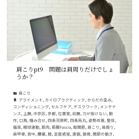
肩こりpt9 問題は肩周りだけでしょ
うか？
肩こり
アライメント
,
カイロプラクティック
,
からだの歪み
,
コンディショニング
,
セルフケア
,
デスクワーク
,
メンテナ
ンス
,
上腕
,
中京区
,
京都
,
位置覚
,
前腕
,
力が抜けない
,
動
作
,
口角
,
噛み合せ
,
四条河原町
,
四条烏丸
,
姿勢改善
,
整体
,
猫背
,
眼球運動
,
筋肉
,
筋膜Fascia
,
股関節
,
肩こり
,
肩周り
,
肩甲骨
,
背中
,
腰痛
,
膝
,
足底感覚
,
連鎖
,
鎖骨
,
関節の動き
,