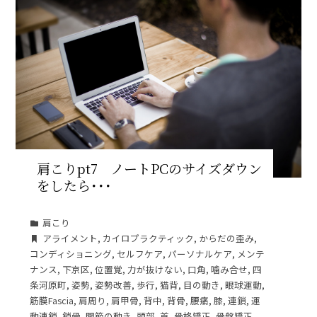
肩こりpt7 ノートPCのサイズダウン
をしたら･･･
肩こり
アライメント
,
カイロプラクティック
,
からだの歪み
,
コンディショニング
,
セルフケア
,
パーソナルケア
,
メンテ
ナンス
,
下京区
,
位置覚
,
力が抜けない
,
口角
,
噛み合せ
,
四
条河原町
,
姿勢
,
姿勢改善
,
歩行
,
猫背
,
目の動き
,
眼球運動
,
筋膜Fascia
,
肩周り
,
肩甲骨
,
背中
,
背骨
,
腰痛
,
膝
,
連鎖
,
運
動連鎖
,
鎖骨
,
関節の動き
,
頭部
,
首
,
骨格矯正
,
骨盤矯正