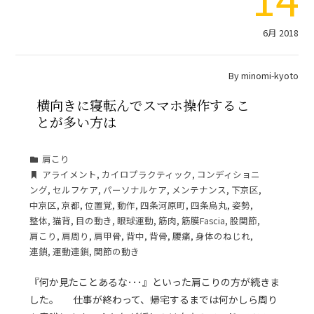
6月 2018
By
minomi-kyoto
横向きに寝転んでスマホ操作するこ
とが多い方は
肩こり
アライメント
,
カイロプラクティック
,
コンディショニ
ング
,
セルフケア
,
パーソナルケア
,
メンテナンス
,
下京区
,
中京区
,
京都
,
位置覚
,
動作
,
四条河原町
,
四条烏丸
,
姿勢
,
整体
,
猫背
,
目の動き
,
眼球運動
,
筋肉
,
筋膜Fascia
,
股関節
,
肩こり
,
肩周り
,
肩甲骨
,
背中
,
背骨
,
腰痛
,
身体のねじれ
,
連鎖
,
運動連鎖
,
関節の動き
『何か見たことあるな･･･』といった肩こりの方が続きま
した。 仕事が終わって、帰宅するまでは何かしら周り