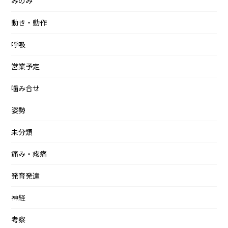
みのみ
動き・動作
呼吸
営業予定
噛み合せ
姿勢
未分類
痛み・疼痛
発育発達
神経
考察