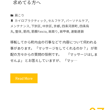
求めてる方へ
肩こり
カイロプラクティック
,
セルフケア
,
パーソナルケア
,
メンテナンス
,
下京区
,
中京区
,
京都
,
四条河原町
,
四条烏
丸
,
整体
,
筋肉
,
筋膜Fascia
,
肩周り
,
肩甲骨
,
運動連鎖
移転してから町内会の行事などで 内容について伺われる
事があります。 「マッサージをしてくれるのか？」 が年
配の方々からの質問の恒例です。 「マッサージはしま
せんよ」 とお答えしていますが、 「マッ…
Read More