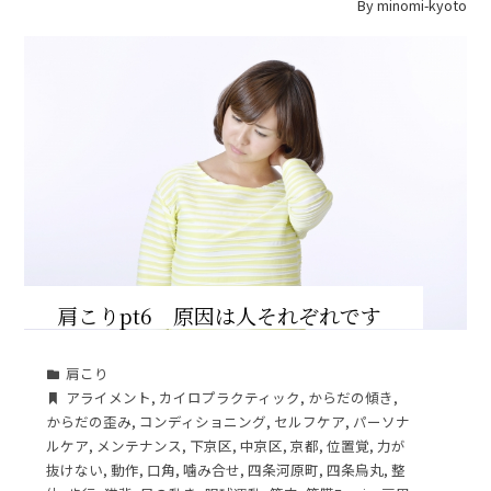
By
minomi-kyoto
肩こりpt6 原因は人それぞれです
肩こり
アライメント
,
カイロプラクティック
,
からだの傾き
,
からだの歪み
,
コンディショニング
,
セルフケア
,
パーソナ
ルケア
,
メンテナンス
,
下京区
,
中京区
,
京都
,
位置覚
,
力が
抜けない
,
動作
,
口角
,
噛み合せ
,
四条河原町
,
四条烏丸
,
整