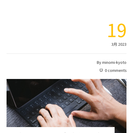
19
3月 2023
By
minomi-kyoto
0 comments