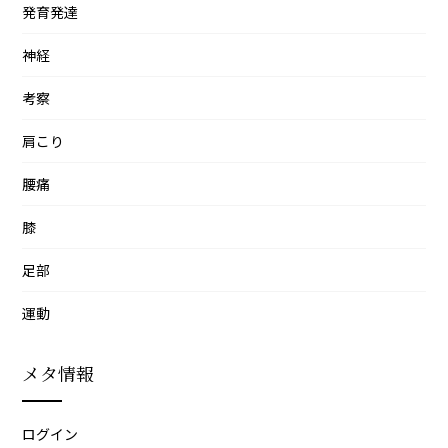
発育発達
神経
考察
肩こり
腰痛
膝
足部
運動
メタ情報
ログイン