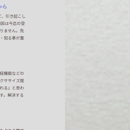
から
て、引き起こし
要因は今迄の受
りません。先
・知る事が重
経機能などの
クササイズ提
くれる』と思わ
す。解決する