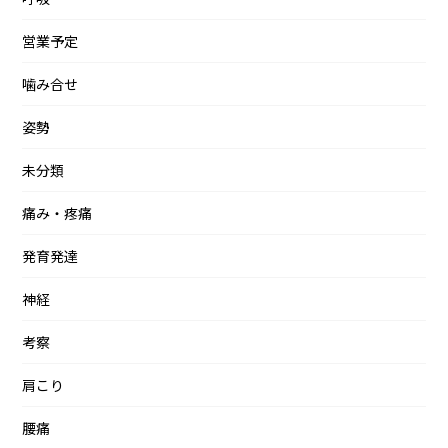
営業予定
噛み合せ
姿勢
未分類
痛み・疼痛
発育発達
神経
考察
肩こり
腰痛