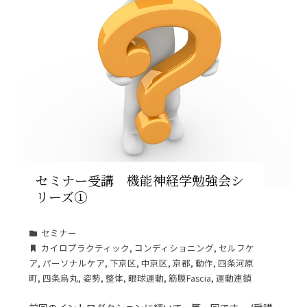
セミナー受講 機能神経学勉強会シ
リーズ①
セミナー
カイロプラクティック
,
コンディショニング
,
セルフケ
ア
,
パーソナルケア
,
下京区
,
中京区
,
京都
,
動作
,
四条河原
町
,
四条烏丸
,
姿勢
,
整体
,
眼球運動
,
筋膜Fascia
,
運動連鎖