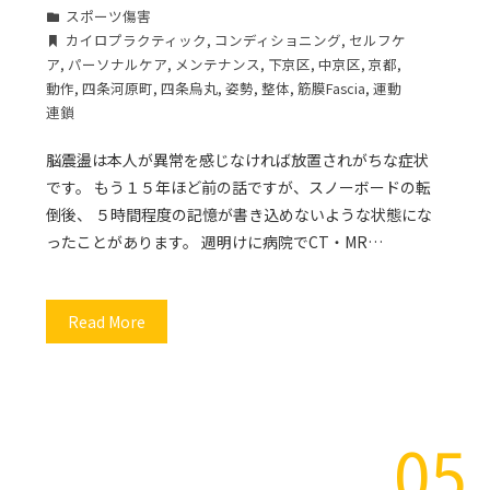
スポーツ傷害
カイロプラクティック
,
コンディショニング
,
セルフケ
ア
,
パーソナルケア
,
メンテナンス
,
下京区
,
中京区
,
京都
,
動作
,
四条河原町
,
四条烏丸
,
姿勢
,
整体
,
筋膜Fascia
,
運動
連鎖
脳震盪は本人が異常を感じなければ放置されがちな症状
です。 もう１５年ほど前の話ですが、スノーボードの転
倒後、 ５時間程度の記憶が書き込めないような状態にな
ったことがあります。 週明けに病院でCT・MR…
Read More
05