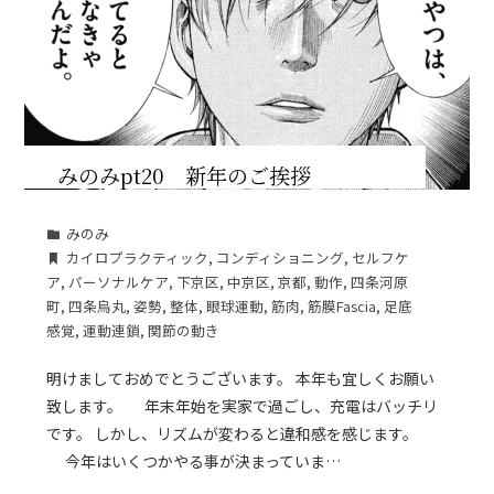
みのみpt20 新年のご挨拶
みのみ
カイロプラクティック
,
コンディショニング
,
セルフケ
ア
,
パーソナルケア
,
下京区
,
中京区
,
京都
,
動作
,
四条河原
町
,
四条烏丸
,
姿勢
,
整体
,
眼球運動
,
筋肉
,
筋膜Fascia
,
足底
感覚
,
運動連鎖
,
関節の動き
明けましておめでとうございます。 本年も宜しくお願い
致します。 年末年始を実家で過ごし、充電はバッチリ
です。 しかし、リズムが変わると違和感を感じます。
今年はいくつかやる事が決まっていま…