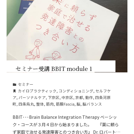
セミナー受講 BBIT module 1
セミナー
カイロプラクティック
,
コンディショニング
,
セルフケ
ア
,
パーソナルケア
,
下京区
,
中京区
,
京都
,
動作
,
四条河原
町
,
四条烏丸
,
整体
,
筋肉
,
筋膜Fascia
,
脳
,
脳バランス
BBIT･･･Brain Balance Integration Therapy ベーシッ
ク・コースが３月４日から始まりました。 『薬に頼ら
ず家庭で治せる発達障害とのつき合い方』 Dr. ロバート…