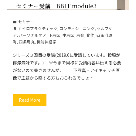
セミナー受講 BBIT module3
セミナー
カイロプラクティック
,
コンディショニング
,
セルフケ
ア
,
パーソナルケア
,
下京区
,
中京区
,
京都
,
動作
,
四条河原
町
,
四条烏丸
,
機能神経学
シリーズ３回目の受講(2019.6に受講しています。投稿が
停滞気味です。) ※今まで同様に受講内容は伝える必要
がないので書きませんが、 下写真・アイキャッチ画
像で主題から察する方もおられるでしょ…
Read More