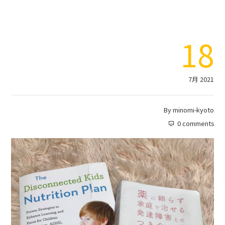
18
7月 2021
By
minomi-kyoto
0 comments