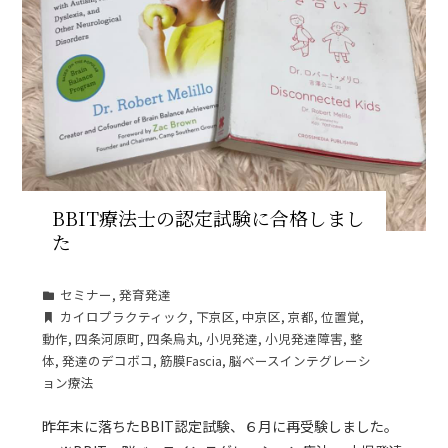
BBIT療法士の認定試験に合格しまし
た
セミナー
,
発育発達
カイロプラクティック
,
下京区
,
中京区
,
京都
,
位置覚
,
動作
,
四条河原町
,
四条烏丸
,
小児発達
,
小児発達障害
,
整
体
,
発達のデコボコ
,
筋膜Fascia
,
脳ベースインテグレーシ
ョン療法
昨年末に落ちたBBIT認定試験、６月に再受験しました。