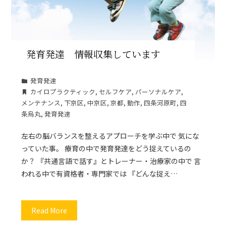
発育発達 情報収集しています
発育発達
カイロプラクティック
,
セルフケア
,
パーソナルケア
,
メンテナンス
,
下京区
,
中京区
,
京都
,
動作
,
四条河原町
,
四
条烏丸
,
発育発達
左右の脳バランスを整えるアプローチを学ぶ中で 気にな
っていた事。 療育の中で発育発達をどう捉えているの
か？ 『共通言語で話す』とトレーナー・治療家の中で 言
われる中で有資格者・専門家では 『どんな捉え…
Read More