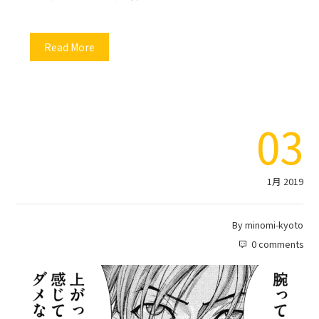
Read More
03
1月 2019
By
minomi-kyoto
0 comments