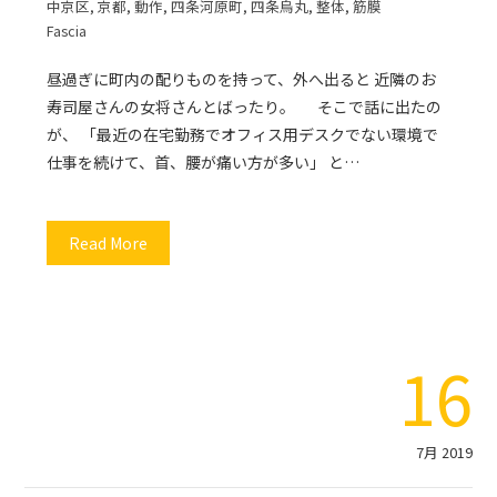
中京区
,
京都
,
動作
,
四条河原町
,
四条烏丸
,
整体
,
筋膜
Fascia
昼過ぎに町内の配りものを持って、外へ出ると 近隣のお
寿司屋さんの女将さんとばったり。 そこで話に出たの
が、 「最近の在宅勤務でオフィス用デスクでない環境で
仕事を続けて、首、腰が痛い方が多い」 と…
Read More
16
7月 2019