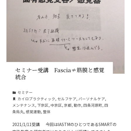
セミナー受講 Fascia≠筋膜と感覚
統合
セミナー
カイロプラクティック
,
セルフケア
,
パーソナルケア
,
メンテナンス
,
下京区
,
中京区
,
京都
,
動作
,
四条河原町
,
四
条烏丸
,
感覚運動
,
整体
2021/1/11受講 今回はIASTMのひとつであるSMARTの