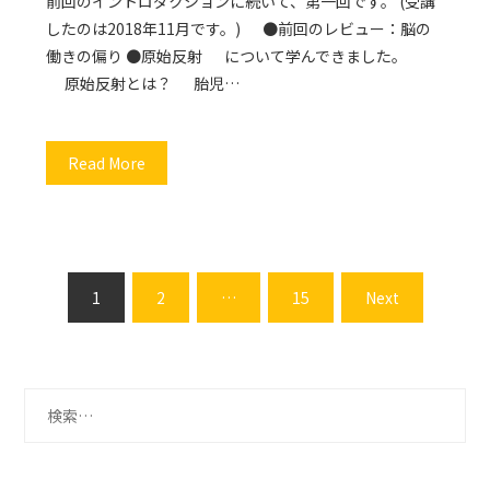
前回のイントロダクションに続いて、第一回です。 (受講
したのは2018年11月です。) ●前回のレビュー：脳の
働きの偏り ●原始反射 について学んできました。
原始反射とは？ 胎児…
Read More
投
1
2
…
15
Next
稿
の
ペ
ー
検
ジ
索:
送
り