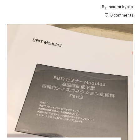
By
minomi-kyoto
0 comments