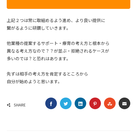
上記２つは常に取組めるよう進め、より良い提供に
繋がるように研鑽していきます。
他業種の提案するサポート・療育の考え方と根本から
異なる考え方なので？？が並ぶ・拒絶されるケースが
多いのでは？と恐れはあります。
先ずは相手の考え方を肯定するところから
自分が始めようと思います。
FACEBOOK
TWITTER
LINKEDIN
PINTEREST
STUMBLE
EMA
SHARE