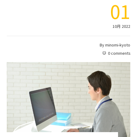
01
10月 2022
By
minomi-kyoto
0 comments