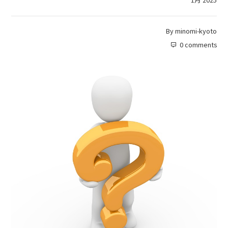
By
minomi-kyoto
0 comments