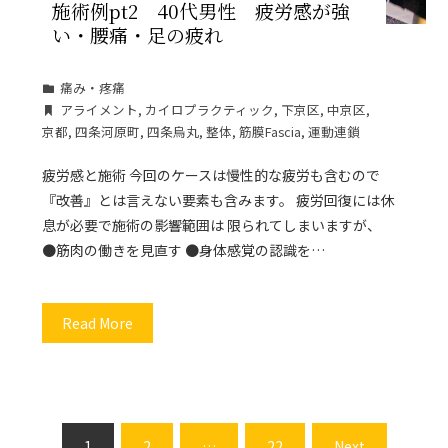
施術例pt2 40代男性 疲労感が強
い・腰痛・足の疲れ
痛み・疼痛
アライメント
,
カイロプラクティック
,
下京区
,
中京区
,
京都
,
四条河原町
,
四条烏丸
,
整体
,
筋膜Fascia
,
運動連鎖
疲労感と施術 今回のケースは慢性的な疲労も含むので
『改善』とは言えない要素も含みます。 疲労回復には休
息が必要で施術の影響範囲は 限られてしまいますが、
●筋肉の働きを見直す ●身体感覚の認識を…
Read More
投
1
2
…
22
Next