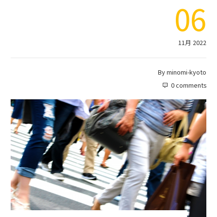
06
11月 2022
By
minomi-kyoto
0 comments