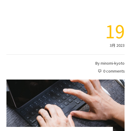
19
3月 2023
By
minomi-kyoto
0 comments