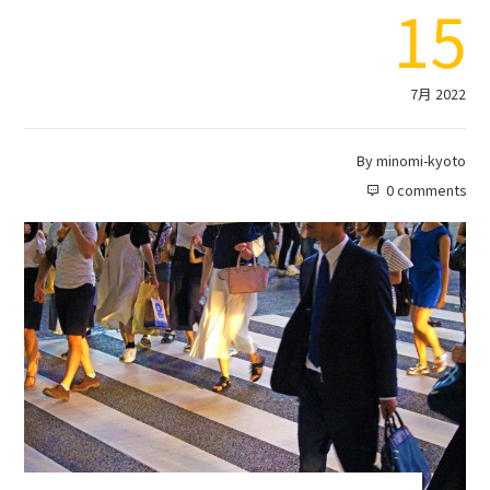
15
7月 2022
By
minomi-kyoto
0 comments