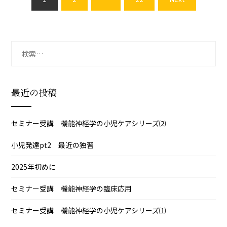
稿
の
ペ
ー
検
ジ
索:
送
り
最近の投稿
セミナー受講 機能神経学の小児ケアシリーズ⑵
小児発達pt2 最近の独習
2025年初めに
セミナー受講 機能神経学の臨床応用
セミナー受講 機能神経学の小児ケアシリーズ⑴