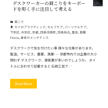
デスクワーカーの肩こりをキーボー
ドを叩く手に注目して考える
肩こり
カイロプラクティック
,
セルフケア
,
パーソナルケア
,
下京区
,
中京区
,
京都
,
四条河原町
,
四条烏丸
,
整体
,
筋膜
Fascia
,
身体のメンテナンス
デスクワークで気を付けたい事 様々な仕事があります。
製造、サービス、農業、漁業･･･ 京都市内では企業の大小
問わず デスクワーク、接客業が多いのでしょうか。 タイ
トルに合わせて記載すると 伝統工芸で…
Read More