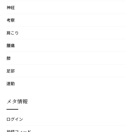
神経
考察
肩こり
腰痛
膝
足部
運動
メタ情報
ログイン
投稿フィード