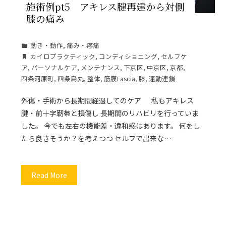
施術例pt5 アキレス腱再建から対側
膝の痛み
動き・動作
,
痛み・疼痛
カイロプラクティック
,
コンディショニング
,
セルフケ
ア
,
パーソナルケア
,
メンテナンス
,
下京区
,
中京区
,
京都
,
四条河原町
,
四条烏丸
,
整体
,
筋膜Fascia
,
膝
,
運動連鎖
外傷・手術から長期間経過してのケア 私もアキレス
腱・前十字靭帯と損傷し 長期間のリハビリを行っていま
した。 今でも左右の機能差・違和感はあります。 何をし
たら良さそうか？を考えつつ セルフで出来な…
Read More