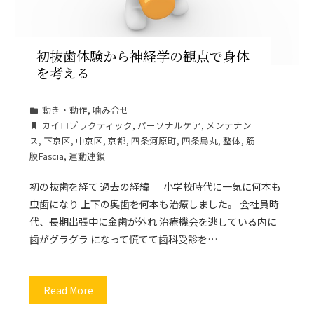
初抜歯体験から神経学の観点で身体
を考える
動き・動作
,
噛み合せ
カイロプラクティック
,
パーソナルケア
,
メンテナン
ス
,
下京区
,
中京区
,
京都
,
四条河原町
,
四条烏丸
,
整体
,
筋
膜Fascia
,
運動連鎖
初の抜歯を経て 過去の経緯 小学校時代に一気に何本も
虫歯になり 上下の奥歯を何本も治療しました。 会社員時
代、長期出張中に金歯が外れ 治療機会を逃している内に
歯がグラグラ になって慌てて歯科受診を…
Read More