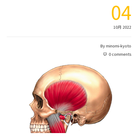
04
10月 2022
By
minomi-kyoto
0 comments