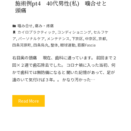
施術例pt4 40代男性(私) 噛合せと
頭痛
噛み合せ
,
痛み・疼痛
カイロプラクティック
,
コンディショニング
,
セルフケ
ア
,
パーソナルケア
,
メンテナンス
,
下京区
,
中京区
,
京都
,
四条河原町
,
四条烏丸
,
整体
,
眼球運動
,
筋膜Fascia
右目奥の頭痛 現在、歯科に通っています。 前回まで２
回×２週で歯石除去でした。 コロナ禍に入った当初、何
かで歯科では無防備になると 聞いた記憶があって、足が
遠のいて気付けば３年。。 かなり汚かった…
Read More