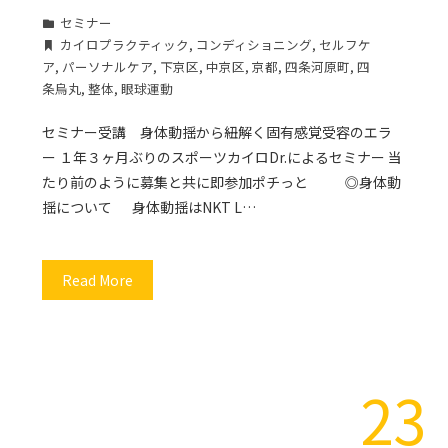
セミナー
カイロプラクティック
,
コンディショニング
,
セルフケ
ア
,
パーソナルケア
,
下京区
,
中京区
,
京都
,
四条河原町
,
四
条烏丸
,
整体
,
眼球運動
セミナー受講 身体動揺から紐解く固有感覚受容のエラ
ー １年３ヶ月ぶりのスポーツカイロDr.によるセミナー 当
たり前のように募集と共に即参加ポチっと ◎身体動
揺について 身体動揺はNKT L…
Read More
23