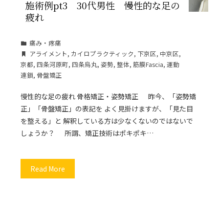
施術例pt3 30代男性 慢性的な足の
疲れ
痛み・疼痛
アライメント
,
カイロプラクティック
,
下京区
,
中京区
,
京都
,
四条河原町
,
四条烏丸
,
姿勢
,
整体
,
筋膜Fascia
,
運動
連鎖
,
骨盤矯正
慢性的な足の疲れ 骨格矯正・姿勢矯正 昨今、「姿勢矯
正」「骨盤矯正」の表記を よく見掛けますが、「見た目
を整える」と 解釈している方は少なくないのではないで
しょうか？ 所謂、矯正技術はポキポキ…
Read More