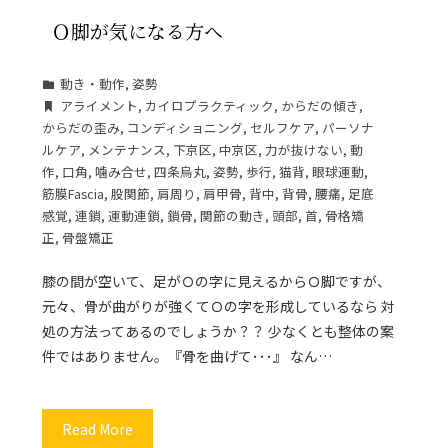
Ｏ脚が気になる方へ
動き・動作
,
姿勢
アライメント
,
カイロプラクティック
,
からだの傾き
,
からだの歪み
,
コンディショニング
,
セルフケア
,
パーソナ
ルケア
,
メンテナンス
,
下京区
,
中京区
,
力が抜けない
,
動
作
,
口角
,
噛み合せ
,
四条烏丸
,
姿勢
,
歩行
,
猫背
,
眼球運動
,
筋膜Fascia
,
股関節
,
肩周り
,
肩甲骨
,
背中
,
背骨
,
腰痛
,
足底
感覚
,
連鎖
,
運動連鎖
,
鎖骨
,
関節の動き
,
頭部
,
首
,
骨格矯
正
,
骨盤矯正
膝の間が空いて、足がＯの字に見えるからＯ脚ですが、
元々、骨が曲がりが強くてＯの字を形成しているなら 対
処の方法ってあるのでしょうか？？ 少なくとも整体の案
件ではありません。『骨を曲げて･･･』 なん…
Read More