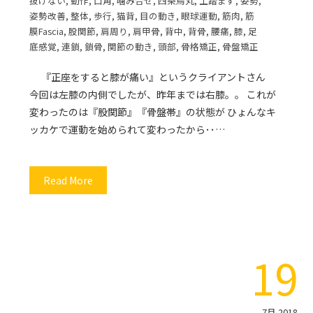
抜けない
,
動作
,
口角
,
噛み合せ
,
四条烏丸
,
土踏まず
,
姿勢
,
姿勢改善
,
整体
,
歩行
,
猫背
,
目の動き
,
眼球運動
,
筋肉
,
筋
膜Fascia
,
股関節
,
肩周り
,
肩甲骨
,
背中
,
背骨
,
腰痛
,
膝
,
足
底感覚
,
連鎖
,
鎖骨
,
関節の動き
,
頭部
,
骨格矯正
,
骨盤矯正
『正座をすると膝が痛い』というクライアントさん
今回は左膝の内側でしたが、昨年までは右膝。。 これが
変わったのは『股関節』『骨盤帯』の状態が ひょんなキ
ッカケで運動を始められて変わったから･･…
Read More
19
7月 2018