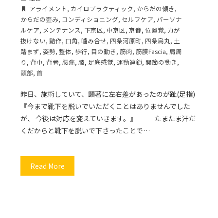
アライメント
,
カイロプラクティック
,
からだの傾き
,
からだの歪み
,
コンディショニング
,
セルフケア
,
パーソナ
ルケア
,
メンテナンス
,
下京区
,
中京区
,
京都
,
位置覚
,
力が
抜けない
,
動作
,
口角
,
噛み合せ
,
四条河原町
,
四条烏丸
,
土
踏まず
,
姿勢
,
整体
,
歩行
,
目の動き
,
筋肉
,
筋膜Fascia
,
肩周
り
,
背中
,
背骨
,
腰痛
,
膝
,
足底感覚
,
運動連鎖
,
関節の動き
,
頭部
,
首
昨日、施術していて、顕著に左右差があったのが趾(足指)
『今まで靴下を脱いでいただくことはありませんでした
が、 今後は対応を変えていきます。』 たまたま汗だ
くだからと靴下を脱いで下さったことで…
Read More