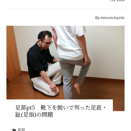
By
minomi-kyoto
足部pt5 靴下を脱いで判った足底・
趾(足指)の問題
足部