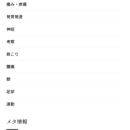
痛み・疼痛
発育発達
神経
考察
肩こり
腰痛
膝
足部
運動
メタ情報