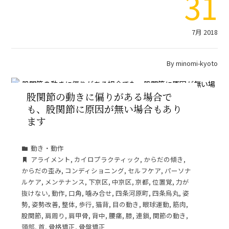
31
7月 2018
By
minomi-kyoto
股関節の動きに偏りがある場合で
も、股関節に原因が無い場合もあり
ます
動き・動作
アライメント
,
カイロプラクティック
,
からだの傾き
,
からだの歪み
,
コンディショニング
,
セルフケア
,
パーソナ
ルケア
,
メンテナンス
,
下京区
,
中京区
,
京都
,
位置覚
,
力が
抜けない
,
動作
,
口角
,
噛み合せ
,
四条河原町
,
四条烏丸
,
姿
勢
,
姿勢改善
,
整体
,
歩行
,
猫背
,
目の動き
,
眼球運動
,
筋肉
,
股関節
,
肩周り
,
肩甲骨
,
背中
,
腰痛
,
膝
,
連鎖
,
関節の動き
,
頭部
,
首
,
骨格矯正
,
骨盤矯正