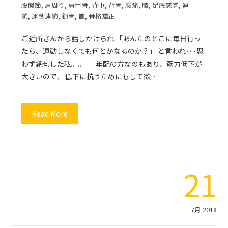
股関節
,
肩周り
,
肩甲骨
,
背中
,
背骨
,
腰痛
,
膝
,
足底感覚
,
連
鎖
,
運動連鎖
,
鎖骨
,
首
,
骨格矯正
ご近所さんから話しかけられ 「あんたのとこに毎日行っ
たら、運動しなくても何とかなるのか？」 と言われ･･･思
わず絶句した私。。 年配の方なのもあり、筋力低下が
大きいので、 低下に抗うためにもして欲…
Read More
21
7月 2018