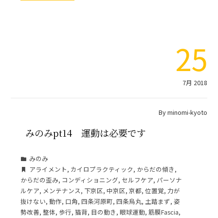
25
7月 2018
By
minomi-kyoto
みのみpt14 運動は必要です
みのみ
アライメント
,
カイロプラクティック
,
からだの傾き
,
からだの歪み
,
コンディショニング
,
セルフケア
,
パーソナ
ルケア
,
メンテナンス
,
下京区
,
中京区
,
京都
,
位置覚
,
力が
抜けない
,
動作
,
口角
,
四条河原町
,
四条烏丸
,
土踏まず
,
姿
勢改善
,
整体
,
歩行
,
猫背
,
目の動き
,
眼球運動
,
筋膜Fascia
,