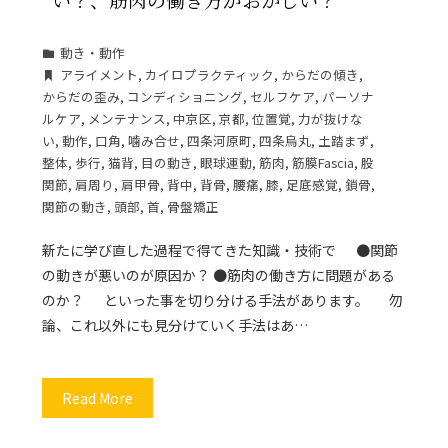
動き・動作
アライメント
,
カイロプラクティック
,
からだの傾き
,
からだの歪み
,
コンディショニング
,
セルフケア
,
パーソナ
ルケア
,
メンテナンス
,
中京区
,
京都
,
位置覚
,
力が抜けな
い
,
動作
,
口角
,
噛み合せ
,
四条河原町
,
四条烏丸
,
土踏まず
,
整体
,
歩行
,
猫背
,
目の動き
,
眼球運動
,
筋肉
,
筋膜Fascia
,
股
関節
,
肩周り
,
肩甲骨
,
背中
,
背骨
,
腰痛
,
膝
,
足底感覚
,
鎖骨
,
関節の動き
,
頭部
,
首
,
骨盤矯正
新たに学び直した過程で得てきた知識・技術で ●関節
の動きが悪いのが原因か？ ●筋肉の働き方に問題がある
のか？ といった事を切り分ける手法があります。 勿
論、これ以外にも見分けていく手法はあ…
Read More