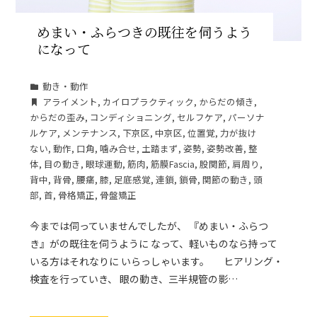
めまい・ふらつきの既往を伺うよう
になって
動き・動作
アライメント
,
カイロプラクティック
,
からだの傾き
,
からだの歪み
,
コンディショニング
,
セルフケア
,
パーソナ
ルケア
,
メンテナンス
,
下京区
,
中京区
,
位置覚
,
力が抜け
ない
,
動作
,
口角
,
噛み合せ
,
土踏まず
,
姿勢
,
姿勢改善
,
整
体
,
目の動き
,
眼球運動
,
筋肉
,
筋膜Fascia
,
股関節
,
肩周り
,
背中
,
背骨
,
腰痛
,
膝
,
足底感覚
,
連鎖
,
鎖骨
,
関節の動き
,
頭
部
,
首
,
骨格矯正
,
骨盤矯正
今までは伺っていませんでしたが、 『めまい・ふらつ
き』がの既往を伺うように なって、軽いものなら持って
いる方はそれなりに いらっしゃいます。 ヒアリング・
検査を行っていき、 眼の動き、三半規管の影…