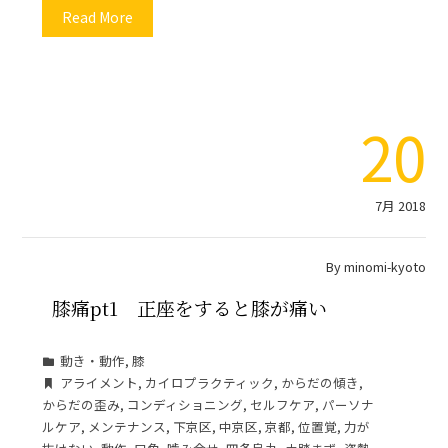
Read More
20
7月 2018
By
minomi-kyoto
膝痛pt1 正座をすると膝が痛い
動き・動作
,
膝
アライメント
,
カイロプラクティック
,
からだの傾き
,
からだの歪み
,
コンディショニング
,
セルフケア
,
パーソナ
ルケア
,
メンテナンス
,
下京区
,
中京区
,
京都
,
位置覚
,
力が