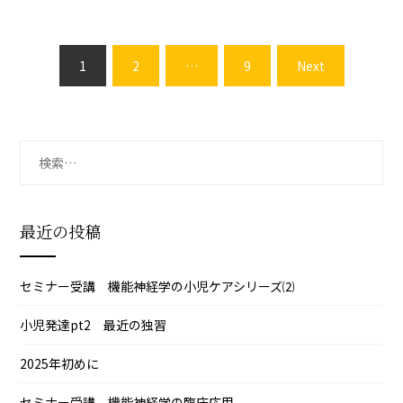
投
1
2
…
9
Next
稿
の
ペ
ー
検
ジ
索:
送
り
最近の投稿
セミナー受講 機能神経学の小児ケアシリーズ⑵
小児発達pt2 最近の独習
2025年初めに
セミナー受講 機能神経学の臨床応用