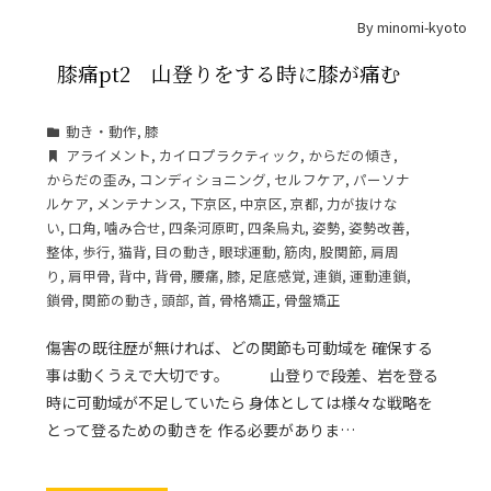
By
minomi-kyoto
膝痛pt2 山登りをする時に膝が痛む
動き・動作
,
膝
アライメント
,
カイロプラクティック
,
からだの傾き
,
からだの歪み
,
コンディショニング
,
セルフケア
,
パーソナ
ルケア
,
メンテナンス
,
下京区
,
中京区
,
京都
,
力が抜けな
い
,
口角
,
噛み合せ
,
四条河原町
,
四条烏丸
,
姿勢
,
姿勢改善
,
整体
,
歩行
,
猫背
,
目の動き
,
眼球運動
,
筋肉
,
股関節
,
肩周
り
,
肩甲骨
,
背中
,
背骨
,
腰痛
,
膝
,
足底感覚
,
連鎖
,
運動連鎖
,
鎖骨
,
関節の動き
,
頭部
,
首
,
骨格矯正
,
骨盤矯正
傷害の既往歴が無ければ、どの関節も可動域を 確保する
事は動くうえで大切です。 山登りで段差、岩を登る
時に可動域が不足していたら 身体としては様々な戦略を
とって登るための動きを 作る必要がありま…