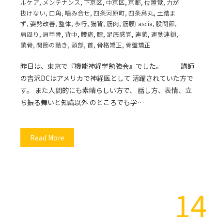
ルケア
,
メンテナンス
,
下京区
,
中京区
,
京都
,
位置覚
,
力が
抜けない
,
口角
,
噛み合せ
,
四条河原町
,
四条烏丸
,
土踏ま
ず
,
姿勢改善
,
整体
,
歩行
,
猫背
,
筋肉
,
筋膜Fascia
,
股関節
,
肩周り
,
肩甲骨
,
背中
,
腰痛
,
膝
,
足底感覚
,
連鎖
,
運動連鎖
,
鎖骨
,
関節の動き
,
頭部
,
首
,
骨格矯正
,
骨盤矯正
昨日は、東京で『機能神経学勉強会』でした。 講師
の吉沢DCはアメリカで神経医として 活躍されていた方で
す。 また人間的にも素晴らしい方で、 話し方、表情、立
ち振る舞いと知識以外 のところでも学…
Read More
14