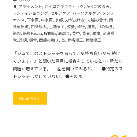
アライメント
,
カイロプラクティック
,
からだの歪み
,
コンディショニング
,
セルフケア
,
パーソナルケア
,
メンテ
ナンス
,
下京区
,
中京区
,
京都
,
力が抜けない
,
噛み合せ
,
四
条河原町
,
四条烏丸
,
土踏まず
,
姿勢
,
歩行
,
猫背
,
目の動き
,
筋肉
,
筋膜Fascia
,
股関節
,
肩周り
,
背中
,
背骨
,
腰痛
,
足底感
覚
,
連鎖
,
鎖骨
,
関節の動き
,
首
,
骨格矯正
,
骨盤矯正
『ジムでこのストレッチを習って、気持ち良いから 続け
ています。』と聞いた翌月に検査をしていると･･･ 新たな
問題が増えている。 話を聞いてみると、 ●特定のス
トレッチしかしていない。 ●そのま…
Read More