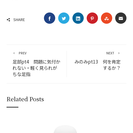
FACEBOOK
TWITTER
LINKEDIN
PINTEREST
STUMBLE
EMA
SHARE
PREV
NEXT
足部pt4 問題に気付か
みのみpt13 何を肯定
れない・軽く見られが
するか？
ちな足指
Related Posts