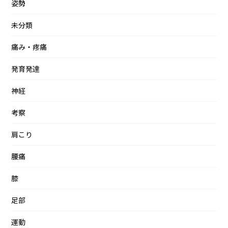
姿勢
未分類
痛み・疼痛
発育発達
神経
考察
肩こり
腰痛
膝
足部
運動