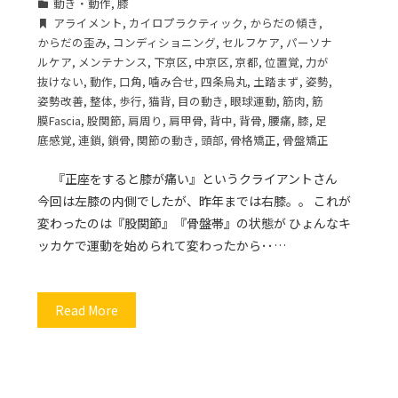
動き・動作
,
膝
アライメント
,
カイロプラクティック
,
からだの傾き
,
からだの歪み
,
コンディショニング
,
セルフケア
,
パーソナ
ルケア
,
メンテナンス
,
下京区
,
中京区
,
京都
,
位置覚
,
力が
抜けない
,
動作
,
口角
,
噛み合せ
,
四条烏丸
,
土踏まず
,
姿勢
,
姿勢改善
,
整体
,
歩行
,
猫背
,
目の動き
,
眼球運動
,
筋肉
,
筋
膜Fascia
,
股関節
,
肩周り
,
肩甲骨
,
背中
,
背骨
,
腰痛
,
膝
,
足
底感覚
,
連鎖
,
鎖骨
,
関節の動き
,
頭部
,
骨格矯正
,
骨盤矯正
『正座をすると膝が痛い』というクライアントさん
今回は左膝の内側でしたが、昨年までは右膝。。 これが
変わったのは『股関節』『骨盤帯』の状態が ひょんなキ
ッカケで運動を始められて変わったから･･…
Read More