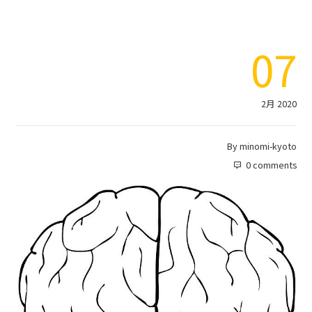
07
2月 2020
By
minomi-kyoto
0 comments