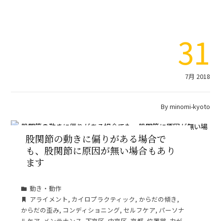
31
7月 2018
By
minomi-kyoto
股関節の動きに偏りがある場合で
も、股関節に原因が無い場合もあり
ます
動き・動作
アライメント
,
カイロプラクティック
,
からだの傾き
,
からだの歪み
,
コンディショニング
,
セルフケア
,
パーソナ
ルケア
,
メンテナンス
,
下京区
,
中京区
,
京都
,
位置覚
,
力が