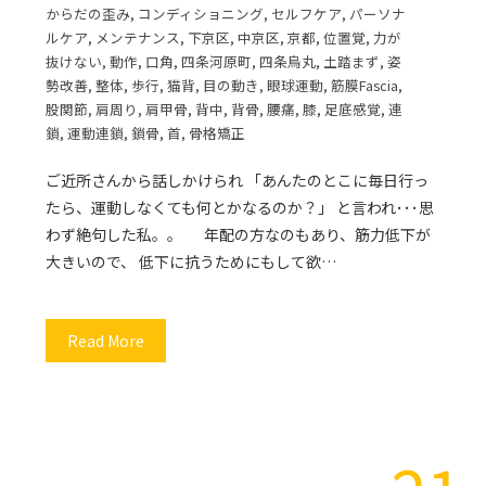
からだの歪み
,
コンディショニング
,
セルフケア
,
パーソナ
ルケア
,
メンテナンス
,
下京区
,
中京区
,
京都
,
位置覚
,
力が
抜けない
,
動作
,
口角
,
四条河原町
,
四条烏丸
,
土踏まず
,
姿
勢改善
,
整体
,
歩行
,
猫背
,
目の動き
,
眼球運動
,
筋膜Fascia
,
股関節
,
肩周り
,
肩甲骨
,
背中
,
背骨
,
腰痛
,
膝
,
足底感覚
,
連
鎖
,
運動連鎖
,
鎖骨
,
首
,
骨格矯正
ご近所さんから話しかけられ 「あんたのとこに毎日行っ
たら、運動しなくても何とかなるのか？」 と言われ･･･思
わず絶句した私。。 年配の方なのもあり、筋力低下が
大きいので、 低下に抗うためにもして欲…
Read More