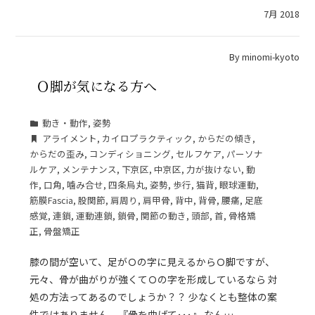
7月 2018
By
minomi-kyoto
Ｏ脚が気になる方へ
動き・動作
,
姿勢
アライメント
,
カイロプラクティック
,
からだの傾き
,
からだの歪み
,
コンディショニング
,
セルフケア
,
パーソナ
ルケア
,
メンテナンス
,
下京区
,
中京区
,
力が抜けない
,
動
作
,
口角
,
噛み合せ
,
四条烏丸
,
姿勢
,
歩行
,
猫背
,
眼球運動
,
筋膜Fascia
,
股関節
,
肩周り
,
肩甲骨
,
背中
,
背骨
,
腰痛
,
足底
感覚
,
連鎖
,
運動連鎖
,
鎖骨
,
関節の動き
,
頭部
,
首
,
骨格矯
正
,
骨盤矯正
膝の間が空いて、足がＯの字に見えるからＯ脚ですが、
元々、骨が曲がりが強くてＯの字を形成しているなら 対
処の方法ってあるのでしょうか？？ 少なくとも整体の案
件ではありません。『骨を曲げて･･･』 なん…