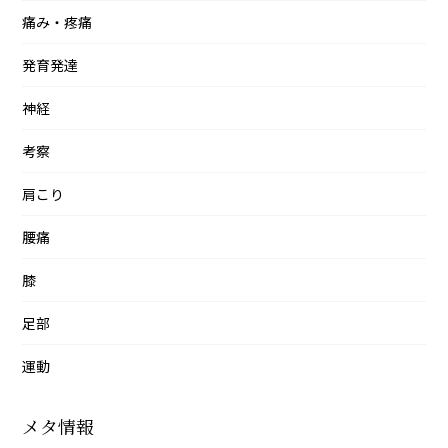
痛み・疼痛
発育発達
神経
考察
肩こり
腰痛
膝
足部
運動
メタ情報