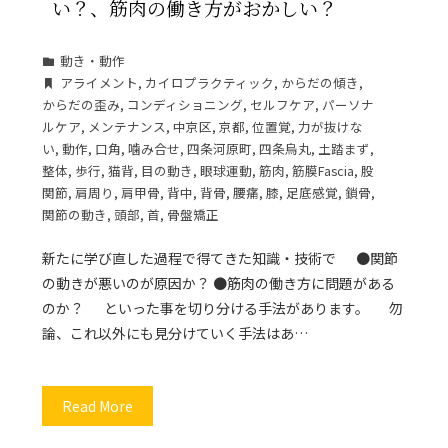
い？、筋肉の働き方がおかしい？
動き・動作
アライメント
,
カイロプラクティック
,
からだの傾き
,
からだの歪み
,
コンディショニング
,
セルフケア
,
パーソナ
ルケア
,
メンテナンス
,
中京区
,
京都
,
位置覚
,
力が抜けな
い
,
動作
,
口角
,
噛み合せ
,
四条河原町
,
四条烏丸
,
土踏まず
,
整体
,
歩行
,
猫背
,
目の動き
,
眼球運動
,
筋肉
,
筋膜Fascia
,
股
関節
,
肩周り
,
肩甲骨
,
背中
,
背骨
,
腰痛
,
膝
,
足底感覚
,
鎖骨
,
関節の動き
,
頭部
,
首
,
骨盤矯正
新たに学び直した過程で得てきた知識・技術で ●関節
の動きが悪いのが原因か？ ●筋肉の働き方に問題がある
のか？ といった事を切り分ける手法があります。 勿
論、これ以外にも見分けていく手法はあ…
Read More