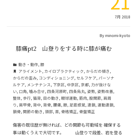
21
7月 2018
By
minomi-kyoto
膝痛pt2 山登りをする時に膝が痛む
動き・動作
,
膝
アライメント
,
カイロプラクティック
,
からだの傾き
,
からだの歪み
,
コンディショニング
,
セルフケア
,
パーソナ
ルケア
,
メンテナンス
,
下京区
,
中京区
,
京都
,
力が抜けな
い
,
口角
,
噛み合せ
,
四条河原町
,
四条烏丸
,
姿勢
,
姿勢改善
,
整体
,
歩行
,
猫背
,
目の動き
,
眼球運動
,
筋肉
,
股関節
,
肩周
り
,
肩甲骨
,
背中
,
背骨
,
腰痛
,
膝
,
足底感覚
,
連鎖
,
運動連鎖
,
鎖骨
,
関節の動き
,
頭部
,
首
,
骨格矯正
,
骨盤矯正
傷害の既往歴が無ければ、どの関節も可動域を 確保する
事は動くうえで大切です。 山登りで段差、岩を登る