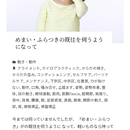
めまい・ふらつきの既往を伺うよう
になって
動き・動作
アライメント
,
カイロプラクティック
,
からだの傾き
,
からだの歪み
,
コンディショニング
,
セルフケア
,
パーソナ
ルケア
,
メンテナンス
,
下京区
,
中京区
,
位置覚
,
力が抜け
ない
,
動作
,
口角
,
噛み合せ
,
土踏まず
,
姿勢
,
姿勢改善
,
整
体
,
目の動き
,
眼球運動
,
筋肉
,
筋膜Fascia
,
股関節
,
肩周り
,
背中
,
背骨
,
腰痛
,
膝
,
足底感覚
,
連鎖
,
鎖骨
,
関節の動き
,
頭
部
,
首
,
骨格矯正
,
骨盤矯正
今までは伺っていませんでしたが、 『めまい・ふらつ
き』がの既往を伺うように なって、軽いものなら持って