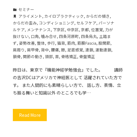
セミナー
アライメント
,
カイロプラクティック
,
からだの傾き
,
からだの歪み
,
コンディショニング
,
セルフケア
,
パーソナ
ルケア
,
メンテナンス
,
下京区
,
中京区
,
京都
,
位置覚
,
力が
抜けない
,
口角
,
噛み合せ
,
四条河原町
,
四条烏丸
,
土踏ま
ず
,
姿勢改善
,
整体
,
歩行
,
猫背
,
筋肉
,
筋膜Fascia
,
股関節
,
肩周り
,
肩甲骨
,
背中
,
腰痛
,
膝
,
足底感覚
,
連鎖
,
運動連鎖
,
鎖骨
,
関節の動き
,
頭部
,
首
,
骨格矯正
,
骨盤矯正
昨日は、東京で『機能神経学勉強会』でした。 講師
の吉沢DCはアメリカで神経医として 活躍されていた方で
す。 また人間的にも素晴らしい方で、 話し方、表情、立
ち振る舞いと知識以外 のところでも学…
Read More