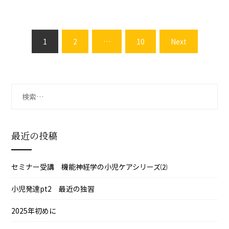
投
1
2
…
10
Next
稿
の
ペ
ー
検
ジ
索:
送
り
最近の投稿
セミナー受講 機能神経学の小児ケアシリーズ⑵
小児発達pt2 最近の独習
2025年初めに