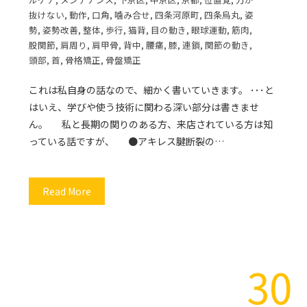
抜けない
,
動作
,
口角
,
噛み合せ
,
四条河原町
,
四条烏丸
,
姿
勢
,
姿勢改善
,
整体
,
歩行
,
猫背
,
目の動き
,
眼球運動
,
筋肉
,
股関節
,
肩周り
,
肩甲骨
,
背中
,
腰痛
,
膝
,
連鎖
,
関節の動き
,
頭部
,
首
,
骨格矯正
,
骨盤矯正
これは私自身の話なので、細かく書いていきます。 ･･･と
はいえ、学びや使う技術に関わる深い部分は書きませ
ん。 私と長期の関りのある方、来店されている方は知
っている話ですが、 ●アキレス腱断裂の…
Read More
30