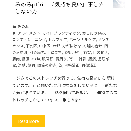
みのみpt16 『気持ち良い』事しか
しない方
みのみ
アライメント
,
カイロプラクティック
,
からだの歪み
,
コンディショニング
,
セルフケア
,
パーソナルケア
,
メンテ
ナンス
,
下京区
,
中京区
,
京都
,
力が抜けない
,
噛み合せ
,
四
条河原町
,
四条烏丸
,
土踏まず
,
姿勢
,
歩行
,
猫背
,
目の動き
,
筋肉
,
筋膜Fascia
,
股関節
,
肩周り
,
背中
,
背骨
,
腰痛
,
足底感
覚
,
連鎖
,
鎖骨
,
関節の動き
,
首
,
骨格矯正
,
骨盤矯正
『ジムでこのストレッチを習って、気持ち良いから 続け
ています。』と聞いた翌月に検査をしていると･･･ 新たな
問題が増えている。 話を聞いてみると、 ●特定のス
トレッチしかしていない。 ●そのま…
Read More