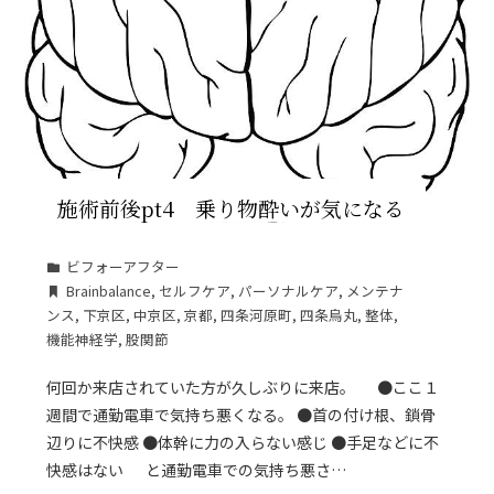
施術前後pt4 乗り物酔いが気になる
ビフォーアフター
Brainbalance
,
セルフケア
,
パーソナルケア
,
メンテナ
ンス
,
下京区
,
中京区
,
京都
,
四条河原町
,
四条烏丸
,
整体
,
機能神経学
,
股関節
何回か来店されていた方が久しぶりに来店。 ●ここ１
週間で通勤電車で気持ち悪くなる。 ●首の付け根、鎖骨
辺りに不快感 ●体幹に力の入らない感じ ●手足などに不
快感はない と通勤電車での気持ち悪さ…