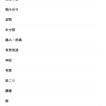
噛み合せ
姿勢
未分類
痛み・疼痛
発育発達
神経
考察
肩こり
腰痛
膝