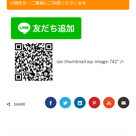
お問合せ・ご連絡にご利用くださいませ
ize-thumbnail wp-image-742″ />
FACEBOOK
TWITTER
LINKEDIN
PINTEREST
STUMBLE
EMA
SHARE