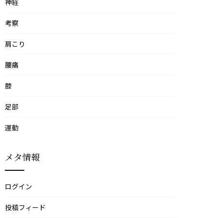
神経
考察
肩こり
腰痛
膝
足部
運動
メタ情報
ログイン
投稿フィード