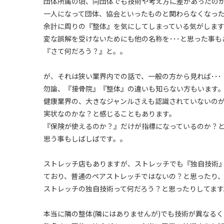
団体所属の頃、同団体でも技術や考え方に差があったの
一人になって団体、協会といったものと関わらなくなっ
余計に周りの『整体』を気にしてしまっている気がしま
変な誤解を受けないためにも他の名称を･･･と思った事も
『さて何だろう？』と。。
が、それは狭い業界内での話で、一般の方から見れば･･･
勿論、『接骨院』『整体』の違いも知らない方もいます
健康業界の、大きなジャンルさえも認識されていないの
実状なのかな？と感じることもあります。
『保険が使えるのか？』だけが指標になっているのか？
思う事もしばしばです。。
ストレッチ店もありますが、ストレッチでも『独自技術
ており、普通のペアストレッチではないの？と思ったり
ストレッチの独自技術って何だろう？と思ったりしてます
本当に隣の整体(隣にはありませんが)でも技術が異なる