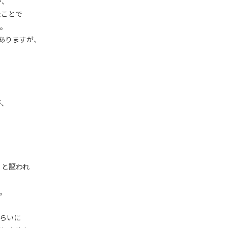
が、
たことで
す。
ありますが、
。
が、
と
』と謳われ
、
。
くらいに