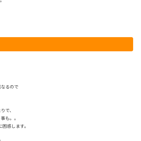
す。
異なるので
たりで、
う事も。。
に困惑します。