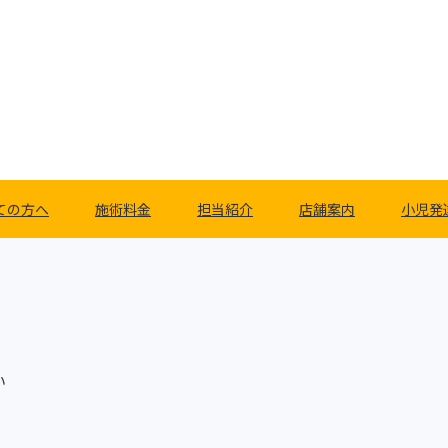
ての方へ
施術料金
担当紹介
店舗案内
小児発
い