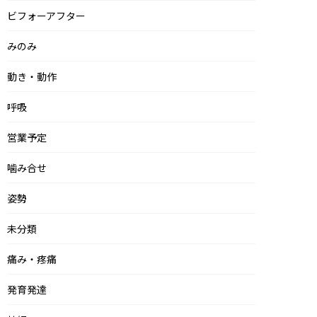
ビフォーアフター
みのみ
動き・動作
呼吸
営業予定
噛み合せ
姿勢
未分類
痛み・疼痛
発育発達