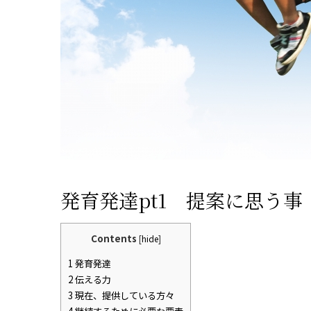
発育発達pt1 提案に思う事
Contents
[
hide
]
1
発育発達
2
伝える力
3
現在、提供している方々