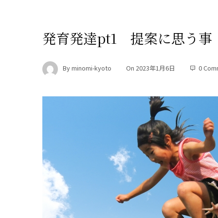
発育発達pt1 提案に思う事
By
minomi-kyoto
On
2023年1月6日
0 Com