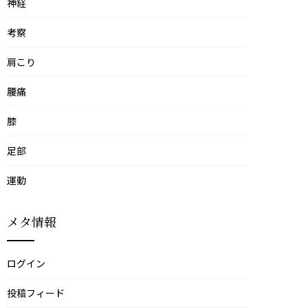
神経
考察
肩こり
腰痛
膝
足部
運動
メタ情報
ログイン
投稿フィード