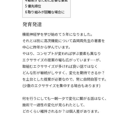
4
継続するために必要な要素
5
優先順位
6
取り組みが困難な場合に
発育発達
機能神経学を学び始めて５年になりました。
それとは別に高次機能について森岡周先生の著書を
中心に昨年から学んでいます。
やはり、コンセプトが変われば学ぶ要素も異なり
エクササイズの提案の幅も広がっています･･･が、
取組むエクササイズが多ければ良い話ではなく
どんな形が継続がしやすく、変化を期待できるか？
を土台とした提案が必要なので、常に自問自答です。
(少数のエクササイズを集中する場合もあります)
何を行うにしても一朝一夕で変化に繋がる話はなく、
施術で一過性の変化が見られたとして、
どのくらい維持されるか？は個人差があります。