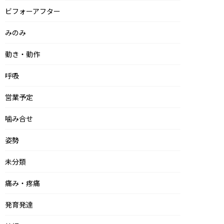
ビフォーアフター
みのみ
動き・動作
呼吸
営業予定
噛み合せ
姿勢
未分類
痛み・疼痛
発育発達