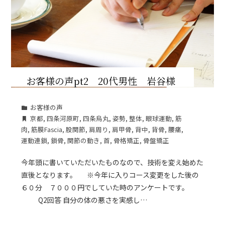
お客様の声pt2 20代男性 岩谷様
お客様の声
京都
,
四条河原町
,
四条烏丸
,
姿勢
,
整体
,
眼球運動
,
筋
肉
,
筋膜Fascia
,
股関節
,
肩周り
,
肩甲骨
,
背中
,
背骨
,
腰痛
,
運動連鎖
,
鎖骨
,
関節の動き
,
首
,
骨格矯正
,
骨盤矯正
今年頭に書いていただいたものなので、技術を変え始めた
直後となります。 ※今年に入りコース変更をした後の
６０分 ７０００円でしていた時のアンケートです。
Q2回答 自分の体の悪さを実感し…