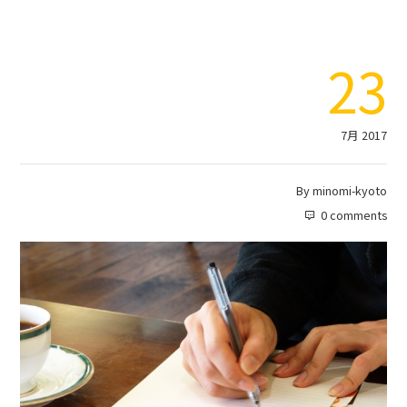
23
7月 2017
By
minomi-kyoto
0 comments