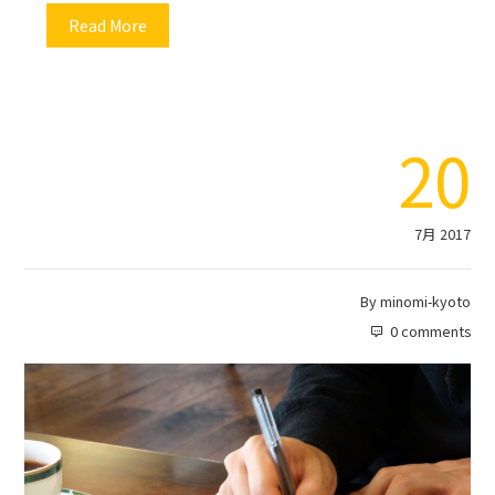
Read More
20
7月 2017
By
minomi-kyoto
0 comments