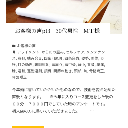
お客様の声pt3 30代男性 ＭＴ様
お客様の声
アライメント
,
からだの歪み
,
セルフケア
,
メンテナン
ス
,
京都
,
噛み合せ
,
四条河原町
,
四条烏丸
,
姿勢
,
整体
,
歩
行
,
目の動き
,
眼球運動
,
肩周り
,
肩甲骨
,
背中
,
背骨
,
腰痛
,
膝
,
連鎖
,
運動連鎖
,
鎖骨
,
関節の動き
,
頭部
,
首
,
骨格矯正
,
骨盤矯正
今年頭に書いていただいたものなので、技術を変え始めた
直後となります。 ※今年に入りコース変更をした後の
６０分 ７０００円でしていた時のアンケートです。
初来店の方に書いていただきました。 …