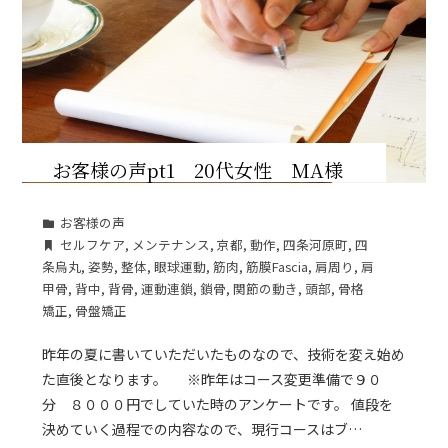
お客様の声pt1 20代女性 MA様
お客様の声
セルフケア
,
メンテナンス
,
京都
,
動作
,
四条河原町
,
四
条烏丸
,
姿勢
,
整体
,
眼球運動
,
筋肉
,
筋膜Fascia
,
肩周り
,
肩
甲骨
,
背中
,
背骨
,
運動連鎖
,
鎖骨
,
関節の動き
,
頭部
,
骨格
矯正
,
骨盤矯正
昨年の夏に書いていただいたものなので、技術を変え始め
た直後となります。 ※昨年はコース変更準備で９０
分 ８０００円でしていた時のアンケートです。 値段を
決めていく過程での内容なので、現行コースはブ…