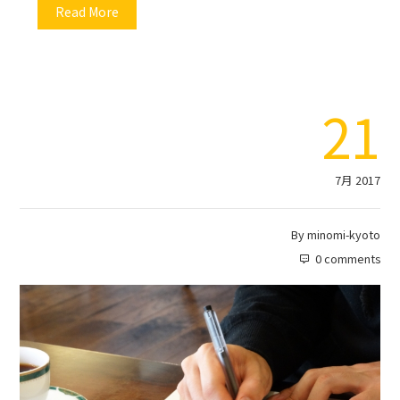
Read More
21
7月 2017
By
minomi-kyoto
0 comments