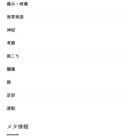
痛み・疼痛
発育発達
神経
考察
肩こり
腰痛
膝
足部
運動
メタ情報