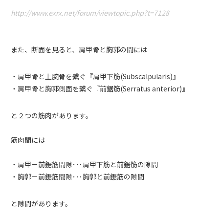
http://www.exrx.net/forum/viewtopic.php?t=7128
また、断面を見ると、肩甲骨と胸郭の間には
・肩甲骨と上腕骨を繋ぐ『肩甲下筋(Subscalpularis)』
・肩甲骨と胸郭側面を繋ぐ『前鋸筋(Serratus anterior)』
と２つの筋肉があります。
筋肉間には
・肩甲－前鋸筋間隙･･･肩甲下筋と前鋸筋の隙間
・胸郭－前鋸筋間隙･･･胸郭と前鋸筋の隙間
と隙間があります。