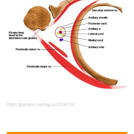
http://gopokes.exblog.jp/2516731/