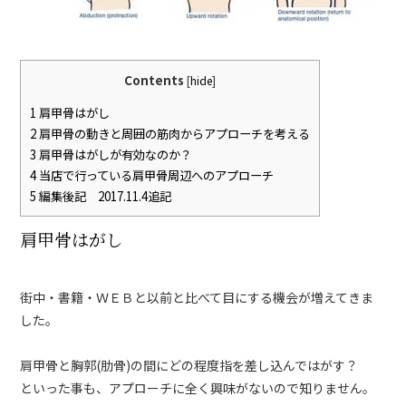
Contents
[
hide
]
1
肩甲骨はがし
2
肩甲骨の動きと周囲の筋肉からアプローチを考える
3
肩甲骨はがしが有効なのか？
4
当店で行っている肩甲骨周辺へのアプローチ
5
編集後記 2017.11.4追記
肩甲骨はがし
街中・書籍・ＷＥＢと以前と比べて目にする機会が増えてきま
した。
肩甲骨と胸郭(肋骨)の間にどの程度指を差し込んではがす？
といった事も、アプローチに全く興味がないので知りません。