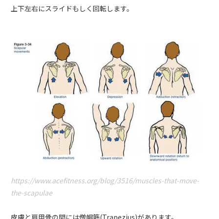
上下左右にスライドもしく回転します。
https://www.acefitness.org/blog/3516/muscles-that-move-
the-scapulae
皮膚と肩甲骨の間には僧帽筋(Trapezius)があります。