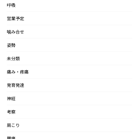
呼吸
営業予定
噛み合せ
姿勢
未分類
痛み・疼痛
発育発達
神経
考察
肩こり
腰痛