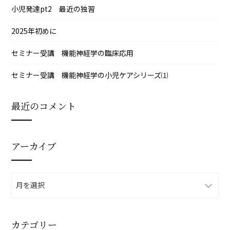
小児発達pt2 最近の独習
2025年初めに
セミナー受講 機能神経学の臨床応用
セミナー受講 機能神経学の小児ケアシリーズ⑴
最近のコメント
アーカイブ
ア
ー
カ
イ
カテゴリー
ブ