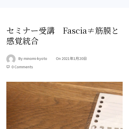
セミナー受講 Fascia≠筋膜と
感覚統合
By
minomi-kyoto
On
2021年1月20日
0 Comments