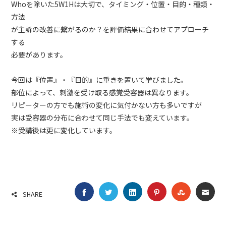
Whoを除いた5W1Hは大切で、タイミング・位置・目的・種類・
方法
が主訴の改善に繋がるのか？を評価結果に合わせてアプローチ
する
必要があります。
今回は『位置』・『目的』に重きを置いて学びました。
部位によって、刺激を受け取る感覚受容器は異なります。
リピーターの方でも施術の変化に気付かない方も多いですが
実は受容器の分布に合わせて同じ手法でも変えています。
※受講後は更に変化しています。
FACEBOOK
TWITTER
LINKEDIN
PINTEREST
STUMBLE
EMA
SHARE