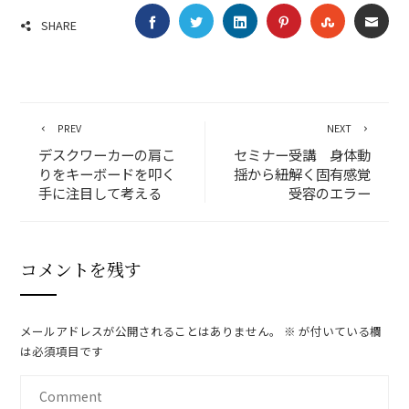
FACEBOOK
TWITTER
LINKEDIN
PINTEREST
STUMBLE
EMA
SHARE
PREV
NEXT
デスクワーカーの肩こ
セミナー受講 身体動
りをキーボードを叩く
揺から紐解く固有感覚
手に注目して考える
受容のエラー
コメントを残す
メールアドレスが公開されることはありません。
※
が付いている欄
は必須項目です