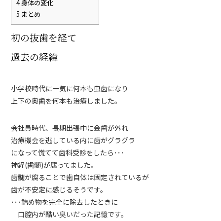
4
身体の変化
5
まとめ
初の抜歯を経て
過去の経緯
小学校時代に一気に何本も虫歯になり
上下の奥歯を何本も治療しました。
会社員時代、長期出張中に金歯が外れ
治療機会を逃している内に歯がグラグラ
になって慌てて歯科受診をしたら･･･
神経(歯髄)が腐ってました。
歯髄が腐ることで歯自体は固定されているが
歯が不安定に感じるそうです。
･･･詰め物を完全に除去したときに
口腔内が酷い臭いだった記憶です。