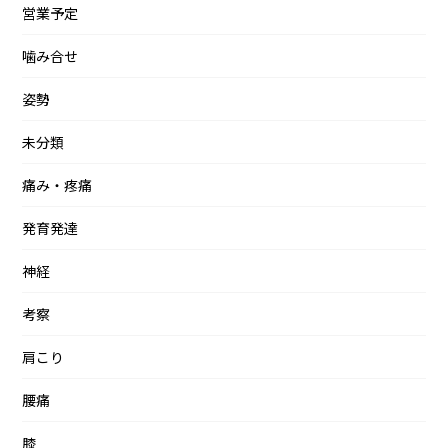
営業予定
噛み合せ
姿勢
未分類
痛み・疼痛
発育発達
神経
考察
肩こり
腰痛
膝