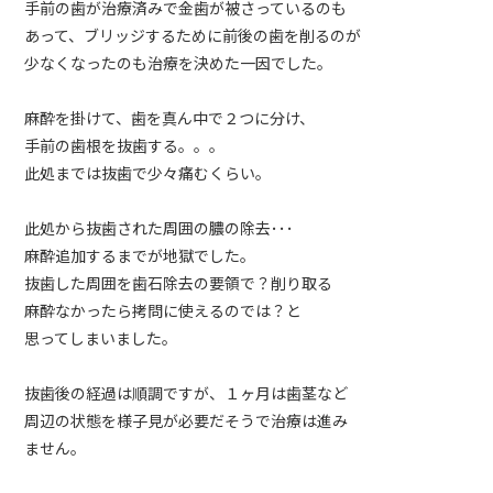
手前の歯が治療済みで金歯が被さっているのも
あって、ブリッジするために前後の歯を削るのが
少なくなったのも治療を決めた一因でした。
麻酔を掛けて、歯を真ん中で２つに分け、
手前の歯根を抜歯する。。。
此処までは抜歯で少々痛むくらい。
此処から抜歯された周囲の膿の除去･･･
麻酔追加するまでが地獄でした。
抜歯した周囲を歯石除去の要領で？削り取る
麻酔なかったら拷問に使えるのでは？と
思ってしまいました。
抜歯後の経過は順調ですが、１ヶ月は歯茎など
周辺の状態を様子見が必要だそうで治療は進み
ません。