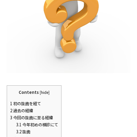
Contents
[
hide
]
1
初の抜歯を経て
2
過去の経緯
3
今回の抜歯に至る経緯
3.1
今年初めの検診にて
3.2
抜歯