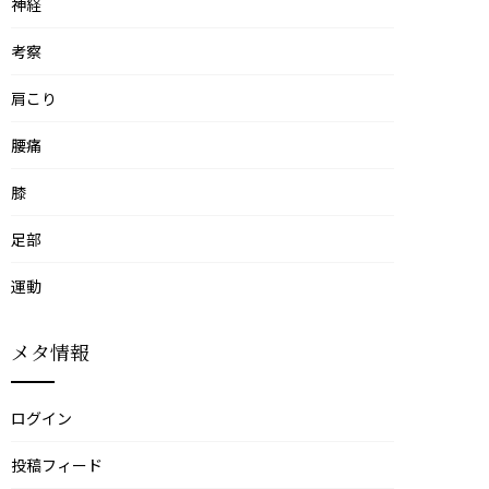
神経
考察
肩こり
腰痛
膝
足部
運動
メタ情報
ログイン
投稿フィード