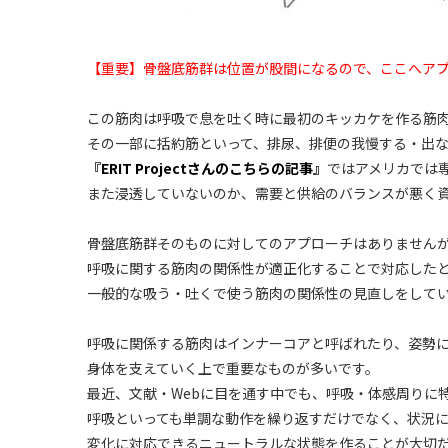
【重要】骨盤底筋群は位置が股間になるので、ここへア
この筋肉は呼吸で息を吐く時に最初のキッカケを作る筋
その一部に括約筋といって、排尿、排便の我慢する・出
『ERIT Projectさんのこちらの記事』
ではアメリカでは
また浸透していないのか、需要と供給のバランスが悪く
骨盤底筋群そのものに対してのアプローチはありません
呼吸に関する筋肉の関係性が適正化することで対応した
一般的な吸う・吐くで使う筋肉の関係性の見直しをして
呼吸に関係する筋肉はインナーコアと呼ばれたり、姿勢
身体を支えていく上で重要なものが多いです。
最近、文献・Webに目を通す中でも、呼吸・体感周りに
呼吸といっても単調な動作を繰り返すだけでなく、状況
変化に対応できるニュートラルな状態を作ることが大切