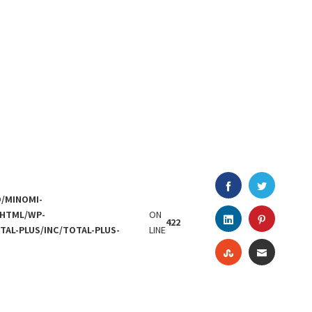
FACEBOOK
TWITTE
/MINOMI-
HTML/WP-
ON
LINKEDIN
PINTER
422
AL-PLUS/INC/TOTAL-PLUS-
LINE
STUMBLEUPO
EMAIL