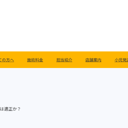
ての方へ
施術料金
担当紹介
店舗案内
小児発
台は適正か？