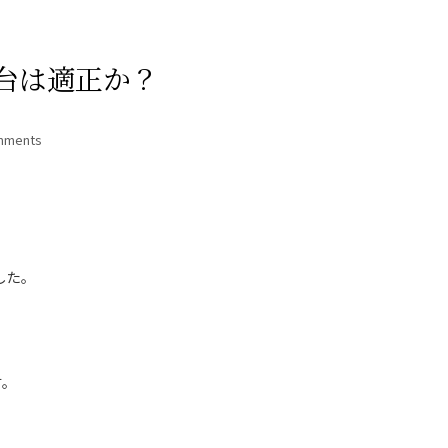
土台は適正か？
mments
した。
す。