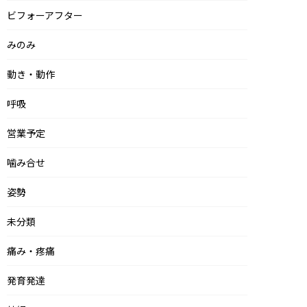
ビフォーアフター
みのみ
動き・動作
呼吸
営業予定
噛み合せ
姿勢
未分類
痛み・疼痛
発育発達