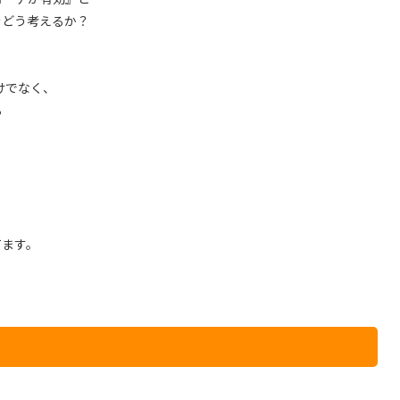
をどう考えるか？
。
けでなく、
る
。
てます。