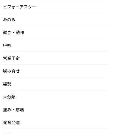
ビフォーアフター
みのみ
動き・動作
呼吸
営業予定
噛み合せ
姿勢
未分類
痛み・疼痛
発育発達