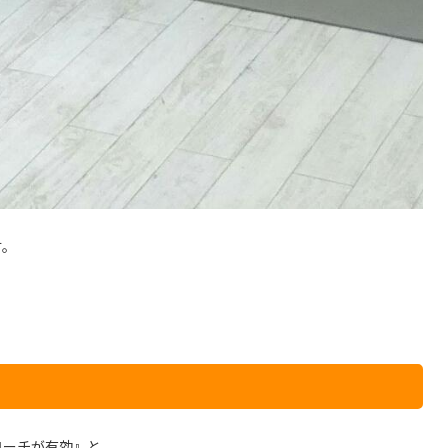
す。
。
ローチが有効』と