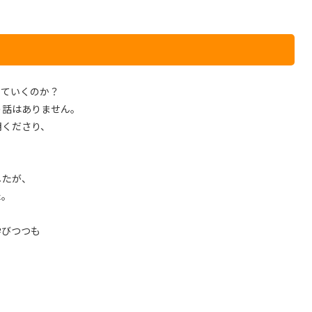
っていくのか？
う話はありません。
明くださり、
したが、
た。
学びつつも