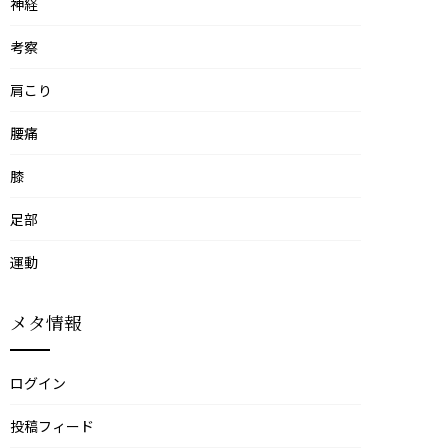
神経
考察
肩こり
腰痛
膝
足部
運動
メタ情報
ログイン
投稿フィード